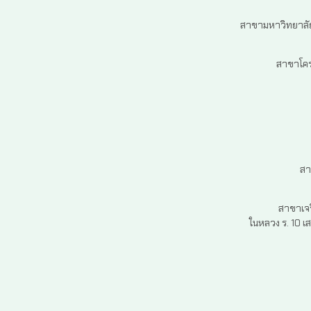
สาขามหาวิทยาลัย
สาขาโครง
สา
สาขาเจร
ในหลวง ร. 10 