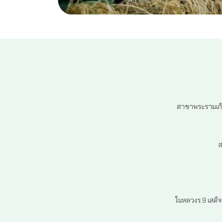
สาขาพระรามเก้า 
ส
ในหลวงร.9 เสด็