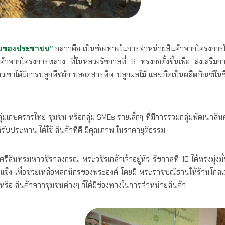
เย็นของประชาชน”
กล่าวคือ เป็นช่องทางในการจำหน่ายสินค้าจากโครงการใน
จากโครงการหลวง ที่ในหลวงรัชกาลที่ 9 ทรงก่อตั้งขึ้นเพื่อ ส่งเสริมการป
ขาได้มีการปลูกพืชผัก ปลอดสารพิษ ปลูกผลไม้ และเกิดเป็นผลิตภัณฑ์ในช
ลุ่มเกษตรกรไทย ชุมชน หรือกลุ่ม SMEs รายเล็กๆ ที่มีการรวมกลุ่มพัฒนาสินค
ับประทาน ได้ใช้ สินค้าที่ดี มีคุณภาพ ในราคายุติธรรม
ีสินทรมหาวชิราลงกรณ พระวชิรเกล้าเจ้าอยู่หัว รัชกาลที่ 10 ได้ทรงมุ
เข้มแข็ง เพื่อช่วยเหลือพสกนิกรของพระองค์ โดยมี พระราชปณิธานให้ร้านโกลเด
รหรือ สินค้าจากชุมชนต่างๆ ก็ได้มีช่องทางในการจำหน่ายสินค้า