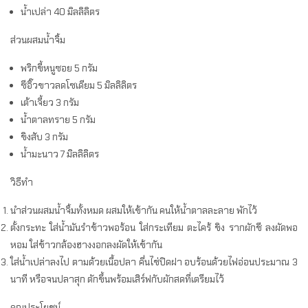
น้ำเปล่า 40 มิลลิลิตร
ส่วนผสมน้ำจิ้ม
พริกขี้หนูซอย 5 กรัม
ซีอิ๊วขาวลดโซเดียม 5 มิลลิลิตร
เต้าเจี้ยว 3 กรัม
น้ำตาลทราย 5 กรัม
ขิงสับ 3 กรัม
น้ำมะนาว 7 มิลลิลิตร
วิธีทำ
นำส่วนผสมน้ำจิ้มทั้งหมด ผสมให้เข้ากัน คนให้น้ำตาลละลาย พักไว้
ตั้งกระทะ ใส่น้ำมันรำข้าวพอร้อน ใส่กระเทียม ตะไคร้ ขิง รากผักชี ลงผัดพอ
หอม ใส่ข้าวกล้องฮางงอกลงผัดให้เข้ากัน
ใส่น้ำเปล่าลงไป ตามด้วยเนื้อปลา คึ่นไช่ปิดฝา อบร้อนด้วยไฟอ่อนประมาณ 3
นาที หรือจนปลาสุก ตักขึ้นพร้อมเสิร์ฟกับผักสดที่เตรียมไว้
คุณประโยชน์