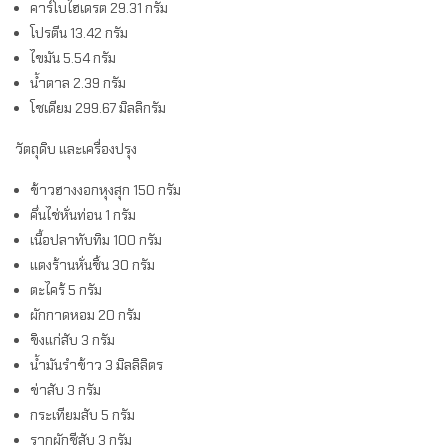
คาร์โบไฮเดรต 29.31 กรัม
โปรตีน 13.42 กรัม
ไขมัน 5.54 กรัม
น้ำตาล 2.39 กรัม
โชเดียม 299.67 มิลลิกรัม
วัตถุดิบ และเครื่องปรุง
ข้าวฮางงอกหุงสุก 150 กรัม
คึ่นไช่หั่นท่อน 1 กรัม
เนื้อปลาทับทิม 100 กรัม
แตงร้านหั่นชิ้น 30 กรัม
ตะไคร้ 5 กรัม
ผักกาดหอม 20 กรัม
ขิงแก่สับ 3 กรัม
น้ำมันรำข้าว 3 มิลลิลิตร
ข่าสับ 3 กรัม
กระเทียมสับ 5 กรัม
รากผักชีสับ 3 กรัม