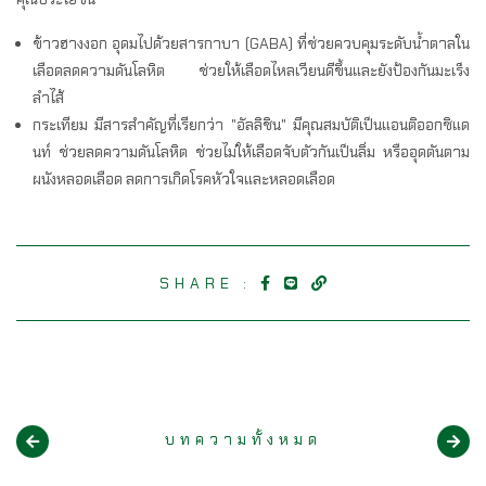
ข้าวฮางงอก อุดมไปด้วยสารกาบา (GABA) ที่ช่วยควบคุมระดับน้ำตาลใน
เลือดลดความดันโลหิต ช่วยให้เลือดไหลเวียนดีขึ้นและยังป้องกันมะเร็ง
ลำไส้
กระเทียม มีสารสำคัญที่เรียกว่า "อัลลิชิน" มีคุณสมบัติเป็นแอนติออกซิแด
นท์ ช่วยลดความดันโลหิต ช่วยไม่ให้เลือดจับตัวกันเป็นลิ่ม หรืออุดตันตาม
ผนังหลอดเลือด ลดการเกิดโรคหัวใจและหลอดเลือด
SHARE :
บทความทั้งหมด