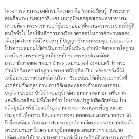
โครงการส่วนพระองค์สวนจิตรลดา คือ "แหล่งเรียนรู้" ที่พระบาท
สมเด็จพระบรมชนกาธิเบศร มหาภูมิพลอดุลยเดชมหาราช บรม
นาถบพิตร พระราชทานแก่ผู้ประกอบอาชีพเกษตรกรรม รวมทั้งผู้ที่
สนใจทั่วไป โดยใช้หลักการทางวิทยาศาสตร์ในการศึกษาทดลอง
เพื่อมุ่งแสวงหามิติใหม่แห่งภูมิปัญญา ซึ่งทรงพระกรุณาโปรดเกล้า
โปรดกระหม่อมให้ดำเนินการในพื้นที่พระตำหนักจิตรลดารโหฐาน
ภายในเขตพระราชฐานที่ประทับของพระองค์เอง ดังคำ
อรรถาธิบายของ ฯพณฯ อำพล เสนาณรงค์ องคมนตรี ว่า พระ
ตำหนักจิตรลดารโหฐาน พระราชวังดุสิต เป็น "พระราชวังที่ไม่
เหมือนพระราชวังแห่งใดในโลก" ซึ่งสะท้อนให้เห็นพระราชวังที่
แวดล้อมด้วยดุลยภาพ การวิจัยและทดลองด้านเกษตรกรรม
ปศุสัตว์ ประมง ป่าไม้ งานอนุรักษ์ความหลากหลายทางชีวภาพ
และสิ่งแวดล้อม มีทั้งโรงสีข้าว โรงงานแปรรูปผลิตภัณฑ์นม โรง
ผลิตปุ๋ยอินทรีย์ ไปจนถึงอุตสาหกรรมการเกษตรพื้นฐานและ
ประยุกต์ เพื่อการผลิตแบบครบวงจร ตลอดระยะเวลามากกว่า 50
ปี ที่ทรงพัฒนาโครงการส่วนพระองค์สวนจิตรลดา พระบาทสมเด็จ
พระบรมชนกาธิเบศร มหาภูมิพลอดุลยเดชมหาราช บรมนาถ
บพิตรแสดงให้อาณาประชาราษฎร์เห็นประจักษ์ถึงกระบวนการคิด