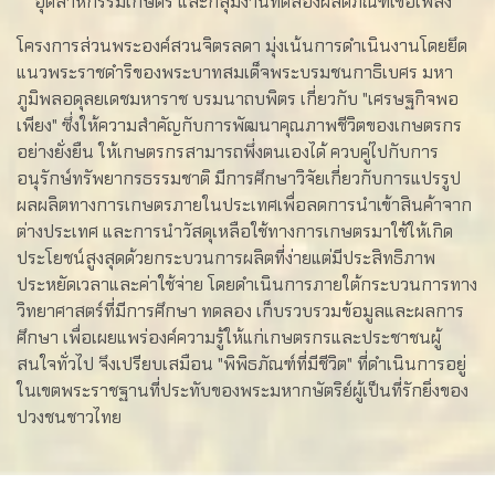
อุตสาหกรรมเกษตร และกลุ่มงานทดลองผลิตภัณฑ์เชื้อเพลิง
โครงการส่วนพระองค์สวนจิตรลดา มุ่งเน้นการดำเนินงานโดยยึด
แนวพระราชดำริของพระบาทสมเด็จพระบรมชนกาธิเบศร มหา
ภูมิพลอดุลยเดชมหาราช บรมนาถบพิตร เกี่ยวกับ "เศรษฐกิจพอ
เพียง" ซึ่งให้ความสำคัญกับการพัฒนาคุณภาพชีวิตของเกษตรกร
อย่างยั่งยืน ให้เกษตรกรสามารถพึ่งตนเองได้ ควบคู่ไปกับการ
อนุรักษ์ทรัพยากรธรรมชาติ มีการศึกษาวิจัยเกี่ยวกับการแปรรูป
ผลผลิตทางการเกษตรภายในประเทศเพื่อลดการนำเข้าสินค้าจาก
ต่างประเทศ และการนำวัสดุเหลือใช้ทางการเกษตรมาใช้ให้เกิด
ประโยชน์สูงสุดด้วยกระบวนการผลิตที่ง่ายแต่มีประสิทธิภาพ
ประหยัดเวลาและค่าใช้จ่าย โดยดำเนินการภายใต้กระบวนการทาง
วิทยาศาสตร์ที่มีการศึกษา ทดลอง เก็บรวบรวมข้อมูลและผลการ
ศึกษา เพื่อเผยแพร่องค์ความรู้ให้แก่เกษตรกรและประชาชนผู้
สนใจทั่วไป จึงเปรียบเสมือน "พิพิธภัณฑ์ที่มีชีวิต" ที่ดำเนินการอยู่
ในเขตพระราชฐานที่ประทับของพระมหากษัตริย์ผู้เป็นที่รักยิ่งของ
ปวงชนชาวไทย