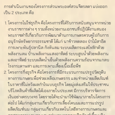
การดำเนินงานของโครงการส่วนพระองค์สวนจิตรลดา แบ่งออก
เป็น 2 ประเภท คือ
โครงการไม่ใช่ธุรกิจ คือโครงการที่ได้รับการสนับสนุนจากหน่วย
งานราชการต่าง ๆ รวมทั้งหน่วยงานเอกชนที่ปฏิบัติงานสนอง
พระราชดำริเกี่ยวกับการพัฒนาด้านการเกษตรควบคู่ไปกับการ
อนุรักษ์ทรัพยากรธรรมชาติ ได้แก่ นาข้าวทดลอง ป่าไม้สาธิต
การเพาะพันธุ์ปลานิล กังหันลม ระบบผลิตกระแสไฟฟ้าด้วย
พลังงานลม บ้านพลังงานแสงอาทิตย์ ระบบสูบน้ำด้วยพลังงาน
แสงอาทิตย์ ระบบผลิตน้ำเย็นด้วยพลังงานความร้อนจากแกลบ
โรงกระดาษสา และการเพาะเลี้ยงเนื้อเยื่อพืช
โครงการกึ่งธุรกิจ คือโครงการที่มีกระบวนการแปรรูปวัตถุดิบ
ทางการเกษตรเพื่อช่วยเหลือเกษตรกร และจำหน่ายผลิตภัณฑ์
ในราคาที่ไม่หวังผลกำไรแบบธุรกิจ โดยมุ่งส่งเสริมให้ประชาชน
บริโภคสินค้าที่ผลิตได้เองภายในประเทศ มีการบริหารจัดการ
เงินอย่างครบวงจร โดยรายได้จะนำมาใช้พัฒนาภายในโครงการ
ต่อไป ได้แก่กลุ่มงานเกี่ยวกับการเลี้ยงโคนมและการแปรรูป
ผลิตภัณฑ์นม กลุ่มงานเกี่ยวกับเทคโนโลยีทางการเกษตรและ