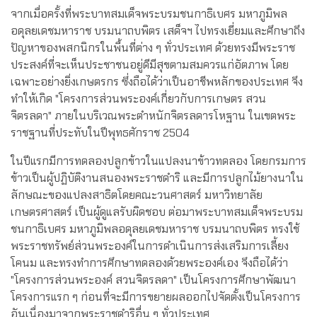
จากเมื่อครั้งที่พระบาทสมเด็จพระบรมชนกาธิเบศร มหาภูมิพล
อดุลยเดชมหาราช บรมนาถบพิตร เสด็จฯ ไปทรงเยี่ยมและศึกษาถึง
ปัญหาของพสกนิกรในพื้นที่ต่าง ๆ ทั่วประเทศ ด้วยทรงมีพระราช
ประสงค์ที่จะเห็นประชาชนอยู่ดีมีสุขตามสมควรแก่อัตภาพ โดย
เฉพาะอย่างยิ่งเกษตรกร ซึ่งถือได้ว่าเป็นอาชีพหลักของประเทศ จึง
ทำให้เกิด "โครงการส่วนพระองค์เกี่ยวกับการเกษตร สวน
จิตรลดา" ภายในบริเวณพระตำหนักจิตรลดารโหฐาน ในเขตพระ
ราชฐานที่ประทับในปีพุทธศักราช 2504
ในปีแรกมีการทดลองปลูกข้าวในแปลงนาข้าวทดลอง โดยกรมการ
ข้าวเป็นผู้ปฏิบัติงานสนองพระราชดำริ และมีการปลูกไม้ยางนาใน
ลักษณะของแปลงสาธิตโดยคณะวนศาสตร์ มหาวิทยาลัย
เกษตรศาสตร์ เป็นผู้ดูแลรับผิดชอบ ต่อมาพระบาทสมเด็จพระบรม
ชนกาธิเบศร มหาภูมิพลอดุลยเดชมหาราช บรมนาถบพิตร ทรงใช้
พระราชทรัพย์ส่วนพระองค์ในการดำเนินการส่งเสริมการเลี้ยง
โคนม และทรงทำการศึกษาทดลองด้วยพระองค์เอง จึงถือได้ว่า
"โครงการส่วนพระองค์ สวนจิตรลดา" เป็นโครงการศึกษาพัฒนา
โครงการแรก ๆ ก่อนที่จะมีการขยายผลออกไปจัดตั้งเป็นโครงการ
อันเนื่องมาจากพระราชดำริอื่น ๆ ทั่วประเทศ