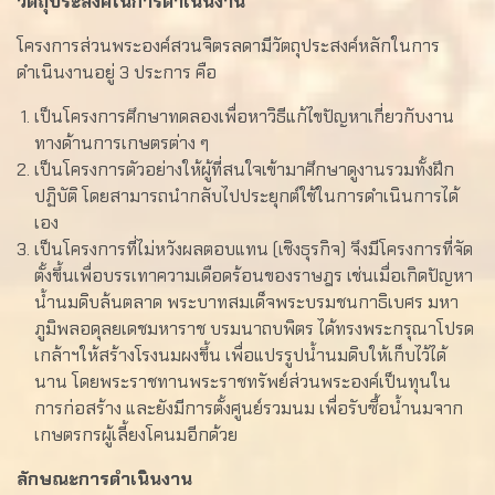
วัตถุประสงค์ในการดำเนินงาน
โครงการส่วนพระองค์สวนจิตรลดามีวัตถุประสงค์หลักในการ
ดำเนินงานอยู่ 3 ประการ คือ
เป็นโครงการศึกษาทดลองเพื่อหาวิธีแก้ไขปัญหาเกี่ยวกับงาน
ทางด้านการเกษตรต่าง ๆ
เป็นโครงการตัวอย่างให้ผู้ที่สนใจเข้ามาศึกษาดูงานรวมทั้งฝึก
ปฏิบัติ โดยสามารถนำกลับไปประยุกต์ใช้ในการดำเนินการได้
เอง
เป็นโครงการที่ไม่หวังผลตอบแทน (เชิงธุรกิจ) จึงมีโครงการที่จัด
ตั้งขึ้นเพื่อบรรเทาความเดือดร้อนของราษฎร เช่นเมื่อเกิดปัญหา
น้ำนมดิบล้นตลาด พระบาทสมเด็จพระบรมชนกาธิเบศร มหา
ภูมิพลอดุลยเดชมหาราช บรมนาถบพิตร ได้ทรงพระกรุณาโปรด
เกล้าฯให้สร้างโรงนมผงขึ้น เพื่อแปรรูปน้ำนมดิบให้เก็บไว้ได้
นาน โดยพระราชทานพระราชทรัพย์ส่วนพระองค์เป็นทุนใน
การก่อสร้าง และยังมีการตั้งศูนย์รวมนม เพื่อรับซื้อน้ำนมจาก
เกษตรกรผู้เลี้ยงโคนมอีกด้วย
ลักษณะการดำเนินงาน